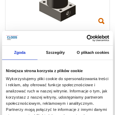
AKTUALNOŚCI
Zaciski obrotowe
hydrauliczne serii 726D
Zgoda
Szczegóły
O plikach cookies
i 727D
Niniejsza strona korzysta z plików cookie
Wykorzystujemy pliki cookie do spersonalizowania treści
Destaco’s hydraulic swing clamps swivel right,
i reklam, aby oferować funkcje społecznościowe i
opposed to the 727D Series that swivels left,
analizować ruch w naszej witrynie. Informacje o tym, jak
korzystasz z naszej witryny, udostępniamy partnerom
and are particularly designed for applications
społecznościowym, reklamowym i analitycznym.
which require high clamping forces and easy
Partnerzy mogą połączyć te informacje z innymi danymi