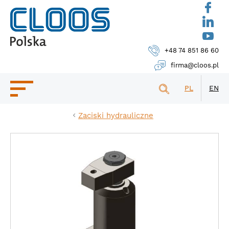
+48 74 851 86 60
firma@cloos.pl
PL
EN
Zaciski hydrauliczne
OFERTA
KONTAKT
WDROŻENIA
BAZA WIEDZY
O FIRMIE