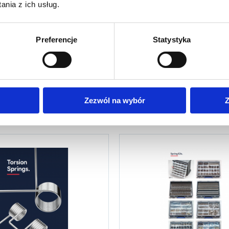
nia z ich usług.
Preferencje
Statystyka
Sprężyny naciągowe HD 
 naciągowe (ES) LESJOFORS
LESJOFORS
Zezwól na wybór
Z