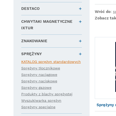
DESTACO
Wróć do
:
s
Zobacz tak
CHWYTAKI MAGNETYCZNE
IXTUR
ZNAKOWANIE
SPRĘŻYNY
KATALOG sprężyn standardowych
Sprężyny tłocznikowe
Sprężyny naciągowe
Sprężyny naciskowe
Sprężyny gazowe
Produkty z blachy sprężystej
Wyszukiwarka sprężyn
Sprężyny
Sprężyny specjalne