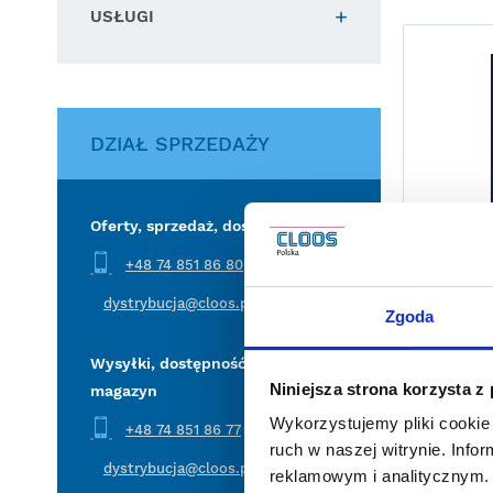
USŁUGI
DZIAŁ SPRZEDAŻY
Oferty, sprzedaż, dostępność
+48 74 851 86 80
dystrybucja@cloos.pl
Zgoda
Sprężyny 
Wysyłki, dostępność, faktury,
Niniejsza strona korzysta z
magazyn
Wykorzystujemy pliki cookie 
+48 74 851 86 77
ruch w naszej witrynie. Inf
dystrybucja@cloos.pl
reklamowym i analitycznym. 