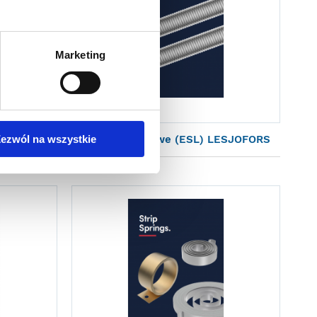
Marketing
(ESTL)
Zwoje naciągowe (ESL) LESJOFORS
ezwól na wszystkie