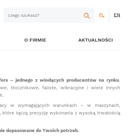
PL
EN
O FIRMIE
AKTUALNOŚCI
öfors – jednego z wiodących producentów na rynku
.
e, tłocznikowe, faliste, wibracyjne i wiele innych
h.
racy w wymagających warunkach – w maszynach,
, które łączą precyzję wykonania z wysoką trwałością
anie dopasowane do Twoich potrzeb.