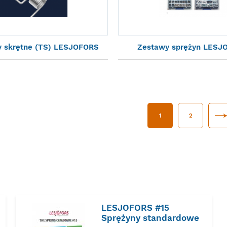
y skrętne (TS) LESJOFORS
Zestawy sprężyn LESJ
1
2
LESJOFORS #15
Sprężyny standardowe