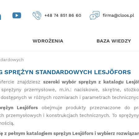
+48 74 851 86 60
firma@cloos.pl
WDROŻENIA
BAZA WIEDZY
ndardowych
G SPRĘŻYN STANDARDOWYCH LESJÖFORS
fercie znajdziesz
szeroki wybór sprężyn z katalogu Lesj
sprężyny przemysłowe, m.in.: naciskowe, skrętne, stożkow
 dostępnych w różnych rozmiarach i parametrach technicznyc
rężyn Lesjöfors
obejmuje produkty przeznaczone do p
ch przemysłowych i konstrukcjach technicznych. To sprężyny
nością.
ię z pełnym katalogiem sprężyn Lesjöfors i wybierz rozwiąz