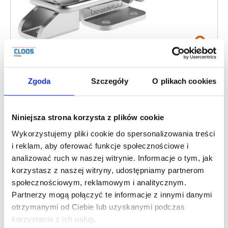
AKTUALNOŚCI
Zaciski typu zamek serii
Zgoda
Szczegóły
O plikach cookies
323, 331 i 341
Niniejsza strona korzysta z plików cookie
Wykorzystujemy pliki cookie do spersonalizowania treści
Zaciski ręczne DESTACO tyou zamek z serii 323, 331 i 341
i reklam, aby oferować funkcje społecznościowe i
analizować ruch w naszej witrynie. Informacje o tym, jak
są wyposażone w płytkę zatrzaskową oraz opatentowaną
korzystasz z naszej witryny, udostępniamy partnerom
dźwignię sterującą do obsługi jedną ręką. Zaciski te w
społecznościowym, reklamowym i analitycznym.
stylu U-Hook dostarczane są z gwintowanymi haczykami
Partnerzy mogą połączyć te informacje z innymi danymi
otrzymanymi od Ciebie lub uzyskanymi podczas
U, co umożliwia łatwą regulację. Dostępne są wersje z
korzystania z ich usług.
systemem DESTACO® Toggle Lock Plus™ oraz ze stali