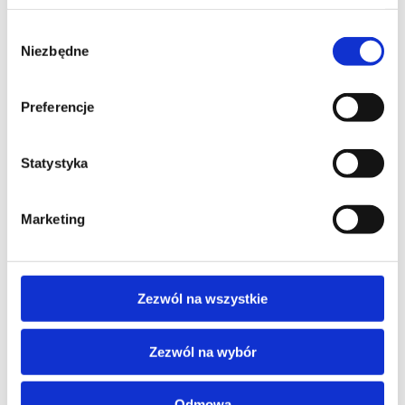
nierdzewnej. Typowe zastosowania obejmują formowanie,
Wybór
Niezbędne
zgody
montaż oraz zamykanie drzwi, pokryw czy osłon.
Preferencje
PLIKI
Statystyka
Karta-katalogowa-serii-MC-
PAL_323_331_341_GB_WEB.pdf
Marketing
DZIAŁ SPRZEDAŻY
Zezwól na wszystkie
Zezwól na wybór
Oferty, sprzedaż, dostępność
74 851 86 76
Odmowa