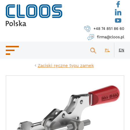
+48 74 851 86 60
firma@cloos.pl
PL
EN
Zaciski ręczne typu zamek
OFERTA
KONTAKT
WDROŻENIA
BAZA WIEDZY
O FIRMIE