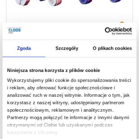
AKTUALNOŚCI
Round Tooling ramiona
Zgoda
Szczegóły
O plikach cookies
obrotowe
Niniejsza strona korzysta z plików cookie
Wykorzystujemy pliki cookie do spersonalizowania treści
Ramiona obrotowe z serii Round Tooling
i reklam, aby oferować funkcje społecznościowe i
analizować ruch w naszej witrynie. Informacje o tym, jak
marki DESTACO dostępne są w trzech
korzystasz z naszej witryny, udostępniamy partnerom
standardowych długościach
, co zapewnia
społecznościowym, reklamowym i analitycznym.
zróżnicowany zakres regulacji liniowej.
Partnerzy mogą połączyć te informacje z innymi danymi
otrzymanymi od Ciebie lub uzyskanymi podczas
Ramiona te stanowią uniwersalny punkt
korzystania z ich usług.
montażowy dla generatorów podciśnienia,