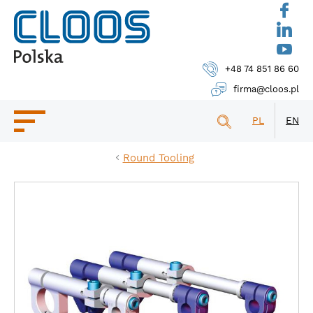
+48 74 851 86 60
firma@cloos.pl
PL
EN
Round Tooling
OFERTA
KONTAKT
WDROŻENIA
BAZA WIEDZY
O FIRMIE